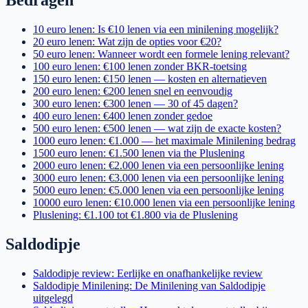
10 euro lenen: Is €10 lenen via een minilening mogelijk?
20 euro lenen: Wat zijn de opties voor €20?
50 euro lenen: Wanneer wordt een formele lening relevant?
100 euro lenen: €100 lenen zonder BKR-toetsing
150 euro lenen: €150 lenen — kosten en alternatieven
200 euro lenen: €200 lenen snel en eenvoudig
300 euro lenen: €300 lenen — 30 of 45 dagen?
400 euro lenen: €400 lenen zonder gedoe
500 euro lenen: €500 lenen — wat zijn de exacte kosten?
1000 euro lenen: €1.000 — het maximale Minilening bedrag
1500 euro lenen: €1.500 lenen via the Pluslening
2000 euro lenen: €2.000 lenen via een persoonlijke lening
3000 euro lenen: €3.000 lenen via een persoonlijke lening
5000 euro lenen: €5.000 lenen via een persoonlijke lening
10000 euro lenen: €10.000 lenen via een persoonlijke lening
Pluslening: €1.100 tot €1.800 via de Pluslening
Saldodipje
Saldodipje review: Eerlijke en onafhankelijke review
Saldodipje Minilening: De Minilening van Saldodipje
uitgelegd