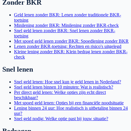
Zonder BKR
Geld lenen zonder BKR: Lenen zonder traditionele BKR-
toetsing
Minilening zonder BKR: Minilening zonder BKR-check
Snel geld lenen zonder BKR: Snel lenen zonder BKR-
toetsing
Met spoed geld lenen zonder BKR: Spoedlening zonder BKR
Lenen zonder BKR-toetsing: Rechten en risico's uitgelegd
Kleine lening zonder BKR: Klein bedrag lenen zonder BKR-
check
Snel lenen
Snel geld lenen: Hoe snel kun je geld lenen in Nederland?
Snel geld lenen binnen 10 minuten: Wat is realistisch?
Per direct geld lenen: Welke opties zijn echt direct
beschikbaar?
Met spoed geld lenen: Opties bij een financiële noodsituatie
Lening binnen 24 uur: Hoe realistisch is uitbetaling binnen 24
uur?
Snel geld nodig: Welke optie past bij jouw situatie?
Bedragen