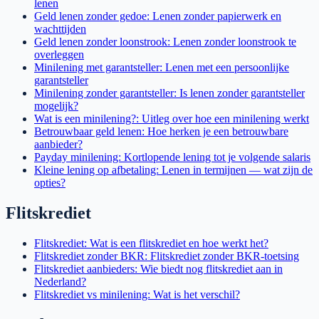
lenen
Geld lenen zonder gedoe: Lenen zonder papierwerk en
wachttijden
Geld lenen zonder loonstrook: Lenen zonder loonstrook te
overleggen
Minilening met garantsteller: Lenen met een persoonlijke
garantsteller
Minilening zonder garantsteller: Is lenen zonder garantsteller
mogelijk?
Wat is een minilening?: Uitleg over hoe een minilening werkt
Betrouwbaar geld lenen: Hoe herken je een betrouwbare
aanbieder?
Payday minilening: Kortlopende lening tot je volgende salaris
Kleine lening op afbetaling: Lenen in termijnen — wat zijn de
opties?
Flitskrediet
Flitskrediet: Wat is een flitskrediet en hoe werkt het?
Flitskrediet zonder BKR: Flitskrediet zonder BKR-toetsing
Flitskrediet aanbieders: Wie biedt nog flitskrediet aan in
Nederland?
Flitskrediet vs minilening: Wat is het verschil?