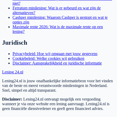
niet?
Ferratum minilening: Wat is er gebeurd en wat zijn de
alternatieven?
Cashper minilening: Waarom Cashper is gestopt en wat je
opties zijn
Maximale rente 2026: Wat is de maximale rente op een
lening?
Juridisch
Privacybeleid: Hoe wij omgaan met jouw gegevens
Cookiebeleid: Welke cookies wij gebruiken
Disclaimer: Aansprakelijkheid en juridische informatie
Lening
24.nl
Lening24.nl is jouw onafhankelijke informatiebron voor het vinden
van de beste en meest verantwoorde minileningen in Nederland.
Snel, simpel en altijd transparant.
Disclaimer:
Lening24.nl ontvangt mogelijk een vergoeding
wanneer je via onze website een lening aanvraagt. Lening24.nl is
geen financiële dienstverlener en geeft geen financieel advies.