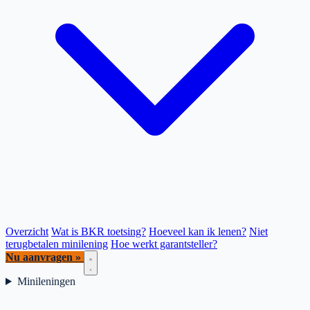
Overzicht
Wat is BKR toetsing?
Hoeveel kan ik lenen?
Niet
terugbetalen minilening
Hoe werkt garantsteller?
Nu aanvragen »
Minileningen