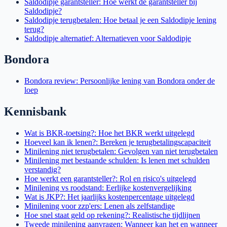
Saldodipje garantsteller: Hoe werkt de garantsteller bij
Saldodipje?
Saldodipje terugbetalen: Hoe betaal je een Saldodipje lening
terug?
Saldodipje alternatief: Alternatieven voor Saldodipje
Bondora
Bondora review: Persoonlijke lening van Bondora onder de
loep
Kennisbank
Wat is BKR-toetsing?: Hoe het BKR werkt uitgelegd
Hoeveel kan ik lenen?: Bereken je terugbetalingscapaciteit
Minilening niet terugbetalen: Gevolgen van niet terugbetalen
Minilening met bestaande schulden: Is lenen met schulden
verstandig?
Hoe werkt een garantsteller?: Rol en risico's uitgelegd
Minilening vs roodstand: Eerlijke kostenvergelijking
Wat is JKP?: Het jaarlijks kostenpercentage uitgelegd
Minilening voor zzp'ers: Lenen als zelfstandige
Hoe snel staat geld op rekening?: Realistische tijdlijnen
Tweede minilening aanvragen: Wanneer kan het en wanneer