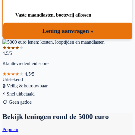
Vaste maandlasten, boetevrij aflossen
Lening aanvragen »
★
★
★
★
★
4.5/5
Klanttevredenheid score
★
★
★
★
★
4.5/5
Uitstekend
🔒
Veilig & betrouwbaar
⚡
Snel uitbetaald
📋
Geen gedoe
Bekijk leningen rond de 5000 euro
Populair