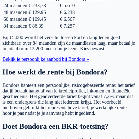
24 maanden
€ 233,73
€ 5.610
48 maanden
€ 129,95
€ 6.238
60 maanden
€ 109,45
€ 6.567
84 maanden
€ 86,39
€ 7.257
Bij €5.000 wordt het verschil tussen kort en lang lenen goed
zichtbaar: over 84 maanden zijn de maandlasten laag, maar betaal je
in totaal ruim €2.200 meer dan je leent. Kies bewust.
Bekijk je persoonlijke aanbod bij Bondora »
Hoe werkt de rente bij Bondora?
Bondora hanteert een persoonlijke, risicogebaseerde rente: het tarief
dat jíj betaalt hangt af van je kredietprofiel, inkomen en financiële
geschiedenis. Het geadverteerde tarief begint vanaf 7,2%, maar dat
is een ondergrens die lang niet iedereen krijgt. Het voorbeeld
hierboven gebruikt het representatieve tarief; je werkelijke rente
hoor je pas nadat je je aanvraag hebt ingediend.
Doet Bondora een BKR-toetsing?