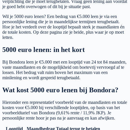
verplichting die je moet terugbetalen. Vraag geen lening aan voordat
je goed hebt overwogen of dit bij je situatie past.
Wil je 5000 euro lenen? Een bedrag van €5.000 leen je via een
persoonlijke lening die je in maandelijkse termijnen terugbetaalt.
Hoe je het verdeelt over de looptijd bepaalt sterk je maandlasten én
de totale kosten. Op deze pagina zie je beide, plus waar je op moet
letten.
5000 euro lenen: in het kort
Bij Bondora leen je €5.000 met een looptijd van 24 tot 84 maanden,
vaste maandlasten en de mogelijkheid om boetevrij vervroegd af te
lossen. Het bedrag valt ruim boven het maximum van een
minilening en wordt gespreid terugbetaald.
Wat kost 5000 euro lenen bij Bondora?
Hieronder een representatief voorbeeld van de maandlasten en totale
kosten voor €5.000 bij verschillende looptijden, op basis van het
voorbeeldtarief van Bondora (9,61% rente / 11,9% JKP). Je
persoonlijke rente hoor je pas na je aanvraag en kan afwijken.
Looptijd
Maandbedrag
Totaal terug te betalen