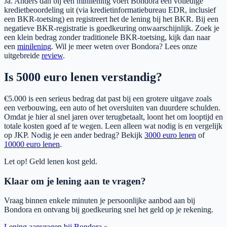
Ja. Anders dan bij een minilening voert Bondora een volledige
kredietbeoordeling uit (via kredietinformatiebureau EDR, inclusief
een BKR-toetsing) en registreert het de lening bij het BKR. Bij een
negatieve BKR-registratie is goedkeuring onwaarschijnlijk. Zoek je
een klein bedrag zonder traditionele BKR-toetsing, kijk dan naar
een
minilening
. Wil je meer weten over Bondora? Lees onze
uitgebreide
review
.
Is 5000 euro lenen verstandig?
€5.000 is een serieus bedrag dat past bij een grotere uitgave zoals
een verbouwing, een auto of het oversluiten van duurdere schulden.
Omdat je hier al snel jaren over terugbetaalt, loont het om looptijd en
totale kosten goed af te wegen. Leen alleen wat nodig is en vergelijk
op JKP. Nodig je een ander bedrag? Bekijk
3000 euro lenen
of
10000 euro lenen
.
Let op! Geld lenen kost geld.
Klaar om je lening aan te vragen?
Vraag binnen enkele minuten je persoonlijke aanbod aan bij
Bondora en ontvang bij goedkeuring snel het geld op je rekening.
Lening aanvragen bij Bondora »