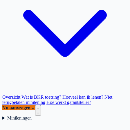
Overzicht
Wat is BKR toetsing?
Hoeveel kan ik lenen?
Niet
terugbetalen minilening
Hoe werkt garantsteller?
Nu aanvragen »
Minileningen