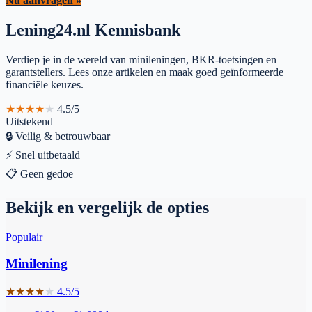
Nu aanvragen »
Lening24.nl Kennisbank
Verdiep je in de wereld van minileningen, BKR-toetsingen en
garantstellers. Lees onze artikelen en maak goed geïnformeerde
financiële keuzes.
★
★
★
★
★
4.5/5
Uitstekend
🔒
Veilig & betrouwbaar
⚡
Snel uitbetaald
📋
Geen gedoe
Bekijk en vergelijk de opties
Populair
Minilening
★
★
★
★
★
4.5/5