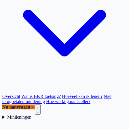
Overzicht
Wat is BKR toetsing?
Hoeveel kan ik lenen?
Niet
terugbetalen minilening
Hoe werkt garantsteller?
Nu aanvragen »
Minileningen