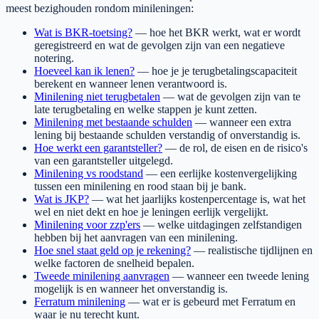
meest bezighouden rondom minileningen:
Wat is BKR-toetsing?
— hoe het BKR werkt, wat er wordt
geregistreerd en wat de gevolgen zijn van een negatieve
notering.
Hoeveel kan ik lenen?
— hoe je je terugbetalingscapaciteit
berekent en wanneer lenen verantwoord is.
Minilening niet terugbetalen
— wat de gevolgen zijn van te
late terugbetaling en welke stappen je kunt zetten.
Minilening met bestaande schulden
— wanneer een extra
lening bij bestaande schulden verstandig of onverstandig is.
Hoe werkt een garantsteller?
— de rol, de eisen en de risico's
van een garantsteller uitgelegd.
Minilening vs roodstand
— een eerlijke kostenvergelijking
tussen een minilening en rood staan bij je bank.
Wat is JKP?
— wat het jaarlijks kostenpercentage is, wat het
wel en niet dekt en hoe je leningen eerlijk vergelijkt.
Minilening voor zzp'ers
— welke uitdagingen zelfstandigen
hebben bij het aanvragen van een minilening.
Hoe snel staat geld op je rekening?
— realistische tijdlijnen en
welke factoren de snelheid bepalen.
Tweede minilening aanvragen
— wanneer een tweede lening
mogelijk is en wanneer het onverstandig is.
Ferratum minilening
— wat er is gebeurd met Ferratum en
waar je nu terecht kunt.