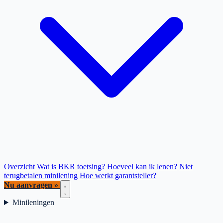
Overzicht
Wat is BKR toetsing?
Hoeveel kan ik lenen?
Niet
terugbetalen minilening
Hoe werkt garantsteller?
Nu aanvragen »
Minileningen