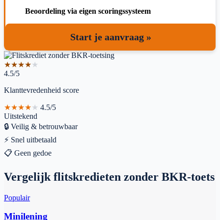
Beoordeling via eigen scoringssysteem
Start je aanvraag »
★
★
★
★
★
4.5/5
Klanttevredenheid score
★
★
★
★
★
4.5/5
Uitstekend
🔒
Veilig & betrouwbaar
⚡
Snel uitbetaald
📋
Geen gedoe
Vergelijk flitskredieten zonder BKR-toets
Populair
Minilening